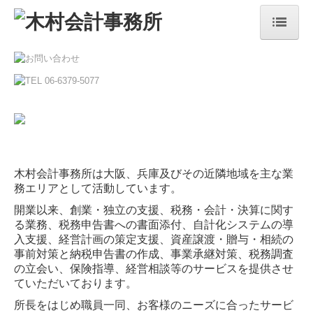
ホーム
事務所紹介
法人・個人事業者の方
デジタル化支援
木村会計事務所は大阪、兵庫及びその近隣地域を主な業
相続税・資産税について
務エリアとして活動しています。
顧問契約のながれ
開業以来、創業・独立の支援、税務・会計・決算に関す
る業務、税務申告書への書面添付、自計化システムの導
入支援、経営計画の策定支援、資産譲渡・贈与・相続の
よくある質問
事前対策と納税申告書の作成、事業承継対策、税務調査
の立会い、保険指導、経営相談等のサービスを提供させ
ていただいております。
所長をはじめ職員一同、お客様のニーズに合ったサービ