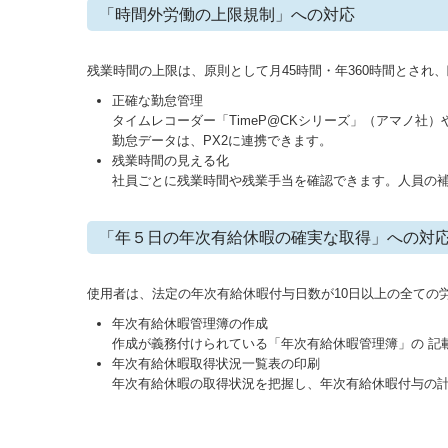
「時間外労働の上限規制」への対応
残業時間の上限は、原則として月45時間・年360時間とさ
正確な勤怠管理
タイムレコーダー「TimeP@CKシリーズ」（アマノ社）や
勤怠データは、PX2に連携できます。
残業時間の見える化
社員ごとに残業時間や残業手当を確認できます。人員の
「年５日の年次有給休暇の確実な取得」への対
使用者は、法定の年次有給休暇付与日数が10日以上の全ての
年次有給休暇管理簿の作成
作成が義務付けられている「年次有給休暇管理簿」の 記
年次有給休暇取得状況一覧表の印刷
年次有給休暇の取得状況を把握し、年次有給休暇付与の