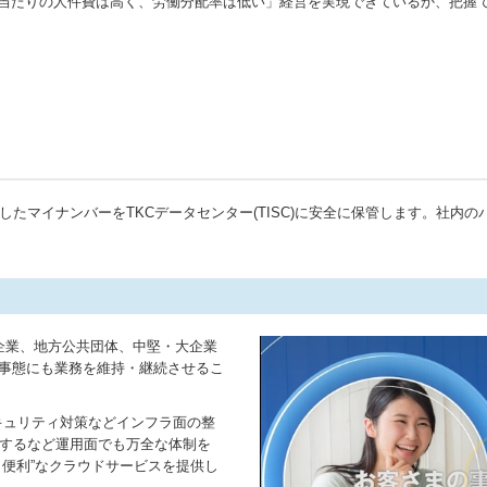
人当たりの人件費は高く、労働分配率は低い」経営を実現できているか、把握
したマイナンバーをTKCデータセンター(TISC)に安全に保管します。社内
先企業、地方公共団体、中堅・大企業
の事態にも業務を維持・継続させるこ
キュリティ対策などインフラ面の整
監視するなど運用面でも万全な体制を
・便利”なクラウドサービスを提供し